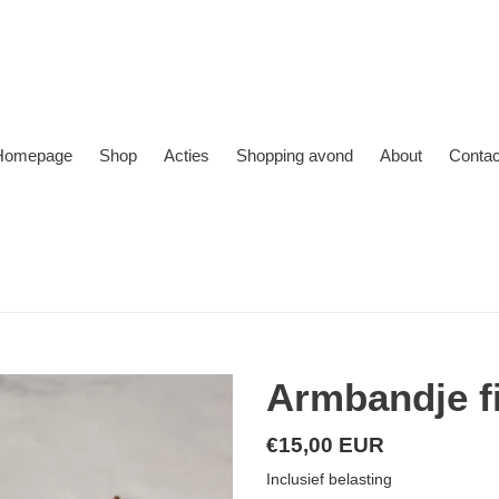
Homepage
Shop
Acties
Shopping avond
About
Contac
Armbandje fi
Normale
€15,00 EUR
prijs
Inclusief belasting