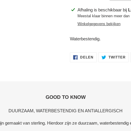
Product
Afhaling is beschikbaar bij
L
toegevoegen
Meestal klaar binnen meer dan
aan
Winkelgegevens bekijken
je
winkelwagen
Waterbestendig.
DELEN
TW
DELEN
TWITTER
OP
OP
FACEBOOK
TW
GOOD TO KNOW
DUURZAAM, WATERBESTENDIG EN ANTIALLERGISCH
zijn gemaakt van sterling. Hierdoor zijn ze duurzaam, waterbestendig e