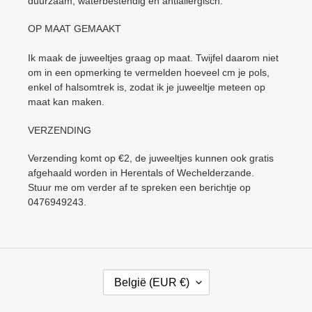
duurzaam, waterbestendig en antiallergisch.
OP MAAT GEMAAKT
Ik maak de juweeltjes graag op maat. Twijfel daarom niet
om in een opmerking te vermelden hoeveel cm je pols,
enkel of halsomtrek is, zodat ik je juweeltje meteen op
maat kan maken.
VERZENDING
Verzending komt op €2, de juweeltjes kunnen ook gratis
afgehaald worden in Herentals of Wechelderzande.
Stuur me om verder af te spreken een berichtje op
0476949243.
L
België (EUR €)
A
N