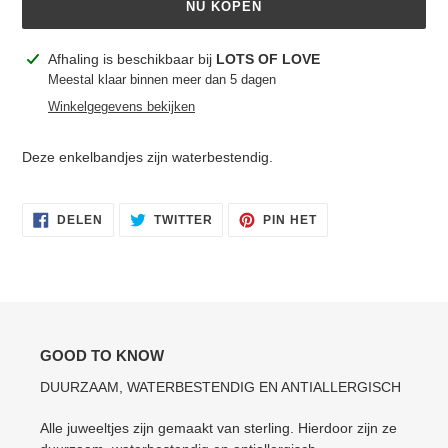
NU KOPEN
Product
Afhaling is beschikbaar bij
LOTS OF LOVE
toegevoegen
Meestal klaar binnen meer dan 5 dagen
aan
Winkelgegevens bekijken
je
winkelwagen
Deze
enkelbandjes
zijn waterbestendig.
DELEN
TWITTEREN
PINNEN
DELEN
TWITTER
PIN HET
OP
OP
OP
FACEBOOK
TWITTER
PINTEREST
GOOD TO KNOW
DUURZAAM, WATERBESTENDIG EN ANTIALLERGISCH
Alle juweeltjes zijn gemaakt van sterling. Hierdoor zijn ze