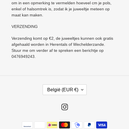
om in een opmerking te vermelden hoeveel cm je pols,
enkel of halsomtrek is, zodat ik je juweeltje meteen op
maat kan maken.
VERZENDING
Verzending komt op €2, de juweeltjes kunnen ook gratis
afgehaald worden in Herentals of Wechelderzande.
Stuur me om verder af te spreken een berichtje op
0476949243.
L
België (EUR €)
A
N
D
Instagram
/
R
Betaalmethoden
E