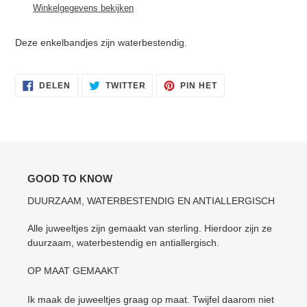
aan
Winkelgegevens bekijken
je
winkelwagen
Deze
enkelbandjes
zijn waterbestendig.
DELEN
TWITTEREN
PINNEN
DELEN
TWITTER
PIN HET
OP
OP
OP
FACEBOOK
TWITTER
PINTEREST
GOOD TO KNOW
DUURZAAM, WATERBESTENDIG EN ANTIALLERGISCH
Alle juweeltjes zijn gemaakt van sterling. Hierdoor zijn ze
duurzaam, waterbestendig en antiallergisch.
OP MAAT GEMAAKT
Ik maak de juweeltjes graag op maat. Twijfel daarom niet