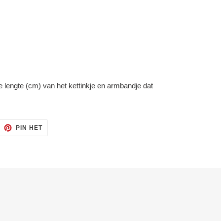
e lengte (cm) van het kettinkje en armbandje dat
ITTEREN
PINNEN
PIN HET
OP
ITTER
PINTEREST