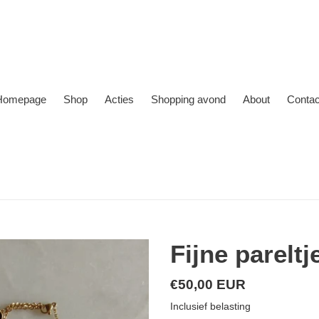
Homepage
Shop
Acties
Shopping avond
About
Contac
Fijne pareltj
Normale
€50,00 EUR
prijs
Inclusief belasting