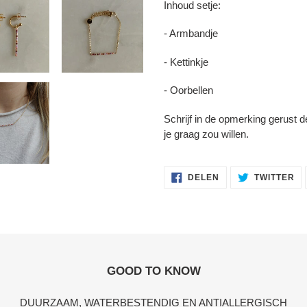
Inhoud setje:
- Armbandje
- Kettinkje
- Oorbellen
Schrijf in de opmerking gerust d
je graag zou willen.
DELEN
TW
DELEN
TWITTER
OP
OP
FACEBOOK
TW
GOOD TO KNOW
DUURZAAM, WATERBESTENDIG EN ANTIALLERGISCH