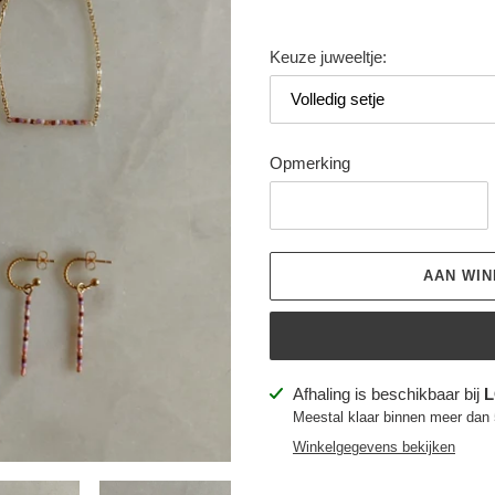
Keuze juweeltje:
Opmerking
AAN WI
Product
Afhaling is beschikbaar bij
L
toegevoegen
Meestal klaar binnen meer dan
aan
Winkelgegevens bekijken
je
winkelwagen