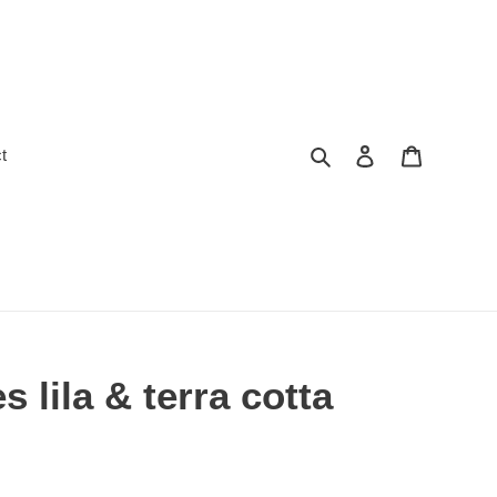
Zoeken
Inloggen
Winkelwa
t
es lila & terra cotta