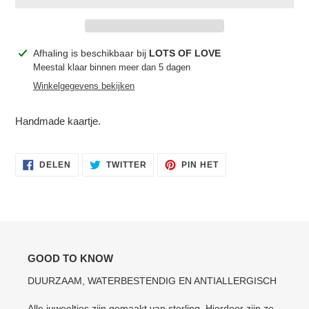
Product
Afhaling is beschikbaar bij
LOTS OF LOVE
toegevoegen
Meestal klaar binnen meer dan 5 dagen
aan
Winkelgegevens bekijken
je
winkelwagen
Handmade kaartje.
DELEN
TWITTEREN
PINNEN
DELEN
TWITTER
PIN HET
OP
OP
OP
FACEBOOK
TWITTER
PINTEREST
GOOD TO KNOW
DUURZAAM, WATERBESTENDIG EN ANTIALLERGISCH
Alle juweeltjes zijn gemaakt van sterling. Hierdoor zijn ze