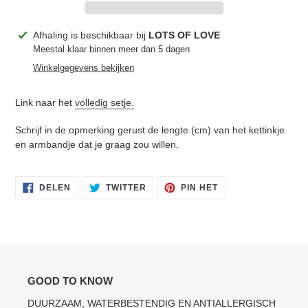
Product
Afhaling is beschikbaar bij
LOTS OF LOVE
toegevoegen
Meestal klaar binnen meer dan 5 dagen
aan
Winkelgegevens bekijken
je
winkelwagen
Link naar het
volledig setje.
Schrijf in de opmerking gerust de lengte (cm) van het kettinkje
en armbandje dat je graag zou willen.
DELEN
TWITTEREN
PINNEN
DELEN
TWITTER
PIN HET
OP
OP
OP
FACEBOOK
TWITTER
PINTEREST
GOOD TO KNOW
DUURZAAM, WATERBESTENDIG EN ANTIALLERGISCH