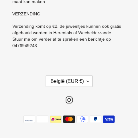
maat kan maken.
VERZENDING
Verzending komt op €2, de juweeltjes kunnen ook gratis
afgehaald worden in Herentals of Wechelderzande.
Stuur me om verder af te spreken een berichtje op
0476949243.
L
België (EUR €)
A
N
D
Instagram
/
R
Betaalmethoden
E
G
I
O