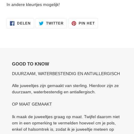
In andere kleurtjes mogelijk!
DELEN
TWITTEREN
PINNEN
DELEN
TWITTER
PIN HET
OP
OP
OP
FACEBOOK
TWITTER
PINTEREST
GOOD TO KNOW
DUURZAAM, WATERBESTENDIG EN ANTIALLERGISCH
Alle juweeltjes zijn gemaakt van sterling. Hierdoor zijn ze
duurzaam, waterbestendig en antiallergisch.
OP MAAT GEMAAKT
Ik maak de juweeltjes graag op maat. Twijfel daarom niet
om in een opmerking te vermelden hoeveel cm je pols,
enkel of halsomtrek is, zodat ik je juweeltje meteen op