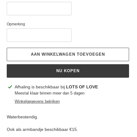
Opmerking
AAN WINKELWAGEN TOEVOEGEN
NU KOPEN
Product
Afhaling is beschikbaar bij
LOTS OF LOVE
toegevoegen
Meestal klaar binnen meer dan 5 dagen
aan
Winkelgegevens bekijken
je
winkelwagen
Waterbestendig.
Ook als armbandje beschikbaar €15.