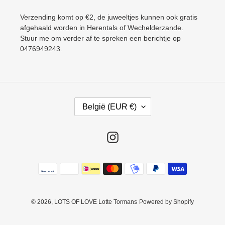
Verzending komt op €2, de juweeltjes kunnen ook gratis
afgehaald worden in Herentals of Wechelderzande.
Stuur me om verder af te spreken een berichtje op
0476949243.
L
België (EUR €)
A
N
D
Instagram
/
R
Betaalmethoden
E
G
I
O
© 2026,
LOTS OF LOVE Lotte Tormans
Powered by Shopify