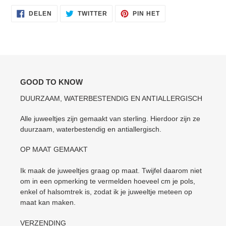
DELEN
TWITTEREN
PINNEN
DELEN
TWITTER
PIN HET
OP
OP
OP
FACEBOOK
TWITTER
PINTEREST
GOOD TO KNOW
DUURZAAM, WATERBESTENDIG EN ANTIALLERGISCH
Alle juweeltjes zijn gemaakt van sterling. Hierdoor zijn ze
duurzaam, waterbestendig en antiallergisch.
OP MAAT GEMAAKT
Ik maak de juweeltjes graag op maat. Twijfel daarom niet
om in een opmerking te vermelden hoeveel cm je pols,
enkel of halsomtrek is, zodat ik je juweeltje meteen op
maat kan maken.
VERZENDING