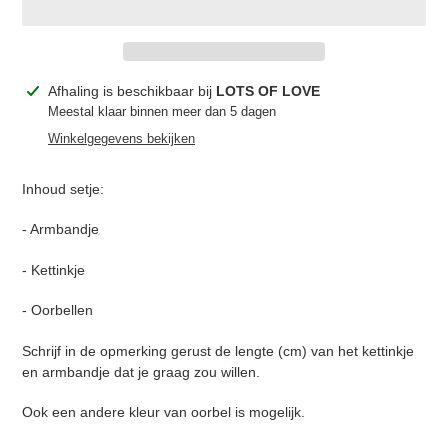
Product
Afhaling is beschikbaar bij
LOTS OF LOVE
toegevoegen
Meestal klaar binnen meer dan 5 dagen
aan
Winkelgegevens bekijken
je
winkelwagen
Inhoud setje:
- Armbandje
- Kettinkje
- Oorbellen
Schrijf in de opmerking gerust de lengte (cm) van het kettinkje
en armbandje dat je graag zou willen.
Ook een andere kleur van oorbel is mogelijk.