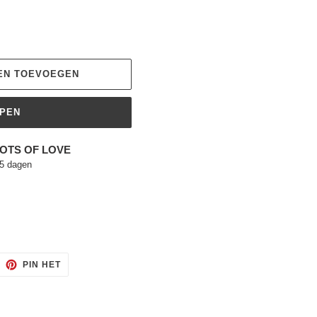
EN TOEVOEGEN
OPEN
OTS OF LOVE
 5 dagen
ITTEREN
PINNEN
PIN HET
OP
ITTER
PINTEREST