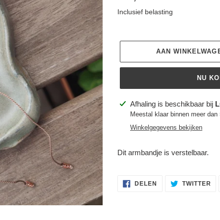
prijs
Inclusief belasting
AAN WINKELWAG
NU K
Product
Afhaling is beschikbaar bij
L
toegevoegen
Meestal klaar binnen meer dan
aan
Winkelgegevens bekijken
je
winkelwagen
Dit armbandje is verstelbaar.
DELEN
TW
DELEN
TWITTER
OP
OP
FACEBOOK
TW