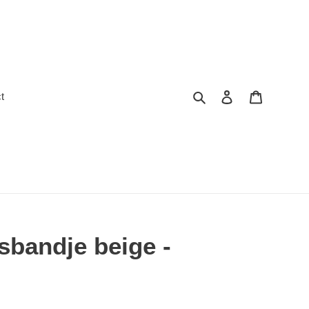
Zoeken
Inloggen
Winkelwa
t
sbandje beige -