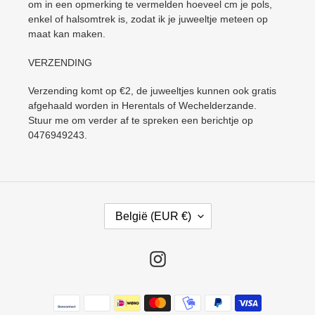
om in een opmerking te vermelden hoeveel cm je pols,
enkel of halsomtrek is, zodat ik je juweeltje meteen op
maat kan maken.
VERZENDING
Verzending komt op €2, de juweeltjes kunnen ook gratis
afgehaald worden in Herentals of Wechelderzande.
Stuur me om verder af te spreken een berichtje op
0476949243.
L
België (EUR €)
A
N
D
Instagram
/
R
Betaalmethoden
E
G