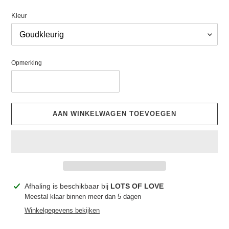
Kleur
Opmerking
AAN WINKELWAGEN TOEVOEGEN
Product
Afhaling is beschikbaar bij
LOTS OF LOVE
toegevoegen
Meestal klaar binnen meer dan 5 dagen
aan
Winkelgegevens bekijken
je
winkelwagen