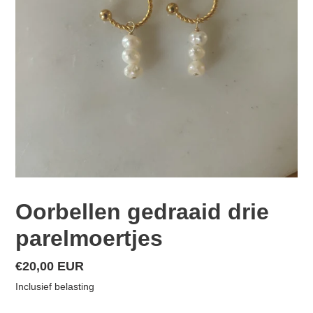
Oorbellen gedraaid drie
parelmoertjes
Normale
€20,00 EUR
prijs
Inclusief belasting