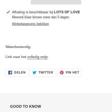
Product
Afhaling is beschikbaar bij
LOTS OF LOVE
toegevoegen
Meestal klaar binnen meer dan 5 dagen
aan
Winkelgegevens bekijken
je
winkelwagen
Waterbestendig.
Link naar het
volledig setje
.
DELEN
TWITTEREN
PINNEN
DELEN
TWITTER
PIN HET
OP
OP
OP
FACEBOOK
TWITTER
PINTEREST
GOOD TO KNOW